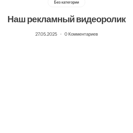
Без категории
Забор
Наш рекламный видеоролик
Металлопрокат
27.05.2025
0 Комментариев
Мансардные окна
Террасная доска