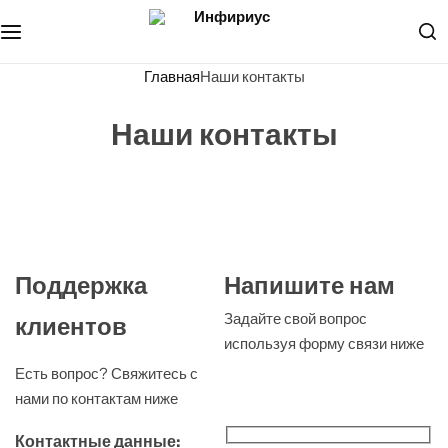
Металлочерепица
О компании
Главная
Наши контакты
Мягкая кровля
Документы
Наши контакты
Профилированный лист
Наши услуги
Водосток
Наши проекты
Соффит
Поддержка
Напишите нам
Фасадные панели, сайдинг
Задайте свой вопрос
клиентов
используя форму связи ниже
Кровельные мембраны
Есть вопрос? Свяжитесь с
нами по контактам ниже
Кровельные аксессуары
Контактные данные: