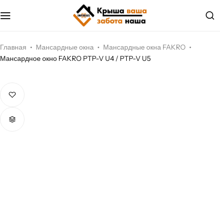
Металлочерепица
О компании
Мягкая кровля
Документы
Главная
Мансардные окна
Мансардные окна FAKRO
Мансардное окно FAKRO PTP-V U4 / PTP-V U5
Профилированный лист
Наши услуги
Водосток
Наши проекты
Соффит
Фасадные панели, сайдинг
Кровельные мембраны
Кровельные аксессуары