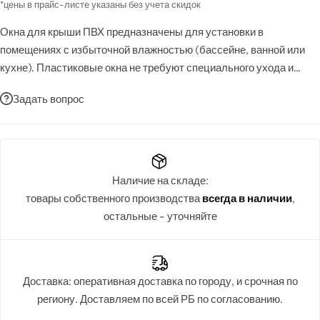
*цены в прайс-листе указаны без учета скидок
Окна для крыши ПВХ предназначены для установки в
помещениях с избыточной влажностью (бассейне, ванной или
кухне). Пластиковые окна не требуют специального ухода и
легко моются. Двухкамерный морозостойкий стеклопакет
Задать вопрос
обеспечивает высокие параметры теплоизоляции и
герметичности.
Наличие на складе:
товары собственного производства
всегда в наличии
,
остальные - уточняйте
Доставка: оперативная доставка по городу, и срочная по
региону. Доставляем по всей РБ по согласованию.