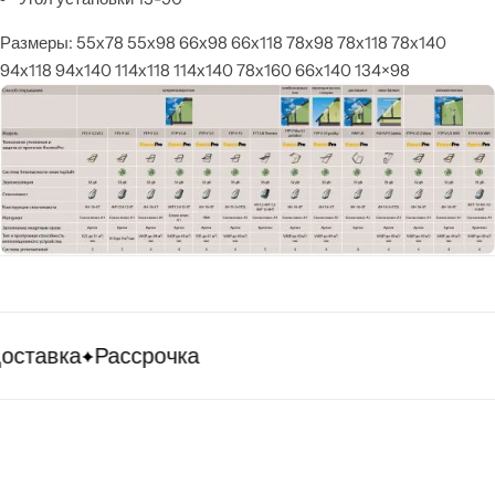
Размеры: 55х78 55х98 66х98 66х118 78х98 78х118 78х140
94х118 94х140 114х118 114х140 78х160 66х140 134×98
оставка
Рассрочка