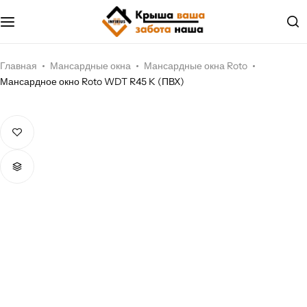
Металлочерепица
О компании
Мягкая кровля
Документы
Главная
Мансардные окна
Мансардные окна Roto
Мансардное окно Roto WDT R45 K (ПВХ)
Профилированный лист
Наши услуги
Водосток
Наши проекты
Соффит
Фасадные панели, сайдинг
Кровельные мембраны
Кровельные аксессуары