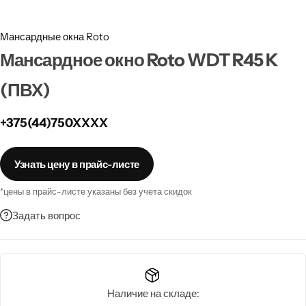
Забор
Мансардные окна Roto
Металлопрокат
Мансардное окно Roto WDT R45 K
(ПВХ)
Мансардные окна
+375(44)750XXXX
Террасная доска
Узнать цену в прайс-листе
*цены в прайс-листе указаны без учета скидок
Задать вопрос
Наличие на складе: