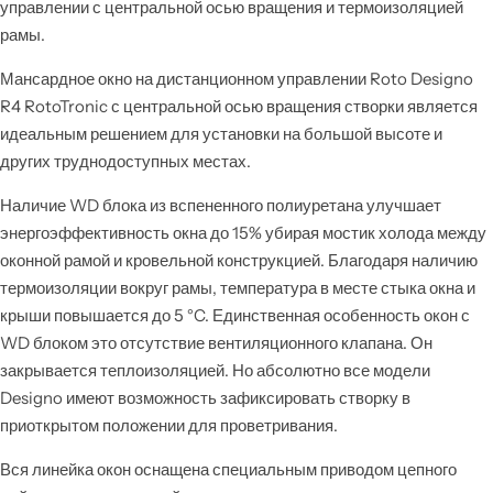
управлении с центральной осью вращения и термоизоляцией
рамы.
Мансардное окно на дистанционном управлении Roto Designo
R4 RotoTronic с центральной осью вращения створки является
идеальным решением для установки на большой высоте и
других труднодоступных местах.
Наличие WD блока из вспененного полиуретана улучшает
энергоэффективность окна до 15% убирая мостик холода между
оконной рамой и кровельной конструкцией. Благодаря наличию
термоизоляции вокруг рамы, температура в месте стыка окна и
крыши повышается до 5 °C. Единственная особенность окон с
WD блоком это отсутствие вентиляционного клапана. Он
закрывается теплоизоляцией. Но абсолютно все модели
Designo имеют возможность зафиксировать створку в
приоткрытом положении для проветривания.
Вся линейка окон оснащена специальным приводом цепного