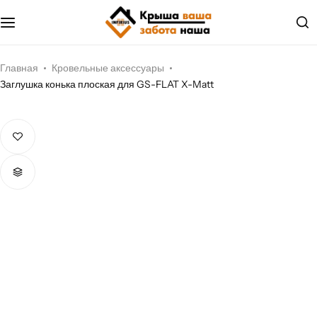
Металлочерепица
О компании
Мягкая кровля
Документы
Главная
Кровельные аксессуары
Заглушка конька плоская для GS-FLAT X-Matt
Профилированный лист
Наши услуги
Водосток
Наши проекты
Соффит
Фасадные панели, сайдинг
Кровельные мембраны
Кровельные аксессуары