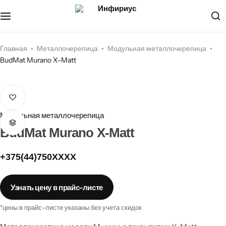
Металлочерепица
О компании
Мягкая кровля
Документы
Главная
Металлочерепица
Модульная металлочерепица
BudMat Murano X-Matt
Профилированный лист
Наши услуги
Водосток
Наши проекты
Модульная металлочерепица
Соффит
BudMat Murano X-Matt
Фасадные панели, сайдинг
+375(44)750XXXX
Кровельные мембраны
Узнать цену в прайс-листе
Кровельные аксессуары
*цены в прайс-листе указаны без учета скидок