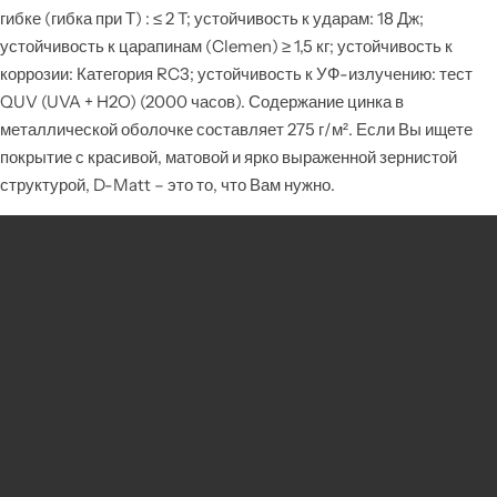
гибке (гибка при Т) : ≤ 2 T; устойчивость к ударам: 18 Дж;
устойчивость к царапинам (Clemen) ≥ 1,5 кг; устойчивость к
коррозии: Категория RC3; устойчивость к УФ-излучению: тест
QUV (UVA + H2O) (2000 часов). Содержание цинка в
металлической оболочке составляет 275 г/м². Если Вы ищете
покрытие с красивой, матовой и ярко выраженной зернистой
структурой, D-Matt – это то, что Вам нужно.