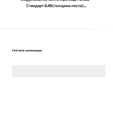
Стандарт 0.45(толщина листа)
Стан
мат(покрытие) 25мм(высота волны)
РБ
Рейтинги организации