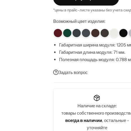
*цены в прайс-листе указаны без учета ски
Возможный цвет изделия:
Габаритная ширина модуля: 1205 м
Габаритная длина модуля: 71 мм.
Полезная площадь модуля: 0.788 м
Общая площадь модуля: 0.856 м2
Задать вопрос
Высота волны: 25 мм.
Содержание цинка: 100-275 г/м2
Цвета: мат - RAL8019, RAL7024, R
RAL6005
Толщина профиля: 0.4 мм., 0.45 мм.,
Наличие на складе:
товары собственного производств
всегда в наличии
, остальные -
уточняйте