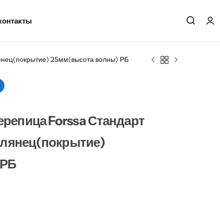
контакты
янец(покрытие) 25мм(высота волны) РБ
репица Forssa Стандарт
 глянец(покрытие)
 РБ