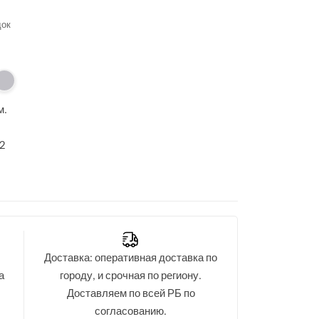
док
м.
2
AL6020, RAL9005; глянец - RAL8017, RAL7024,
 0.5 мм.
Доставка: оперативная доставка по
а
городу, и срочная по региону.
Доставляем по всей РБ по
согласованию.