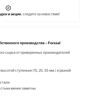
идки и акции
, следите за новостями!
ственного производства – Forssa!
ого сырья от проверенных производителей
ысотой ступеньки (15, 25, 35 мм.) и разной
 стали
 стыки менее заметны