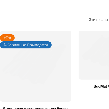
Эти товары 
⭐️Топ
🦾
Собственное Производство
BudMat 
Модульная металлочерепица Forssa